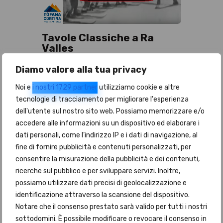
Tavole Classiche a Ra
Valles
Diamo valore alla tua privacy
30/03/2017
0
COMMENTI
Noi e
i nostri 1729 partner
utilizziamo cookie e altre
Forza CORTINA 2021!!!
tecnologie di tracciamento per migliorare l'esperienza
dell'utente sul nostro sito web. Possiamo memorizzare e/o
10/06/2016
0
COMMENTI
accedere alle informazioni su un dispositivo ed elaborare i
dati personali, come l’indirizzo IP e i dati di navigazione, al
fine di fornire pubblicità e contenuti personalizzati, per
consentire la misurazione della pubblicità e dei contenuti,
ricerche sul pubblico e per sviluppare servizi. Inoltre,
possiamo utilizzare dati precisi di geolocalizzazione e
Lascia un
identificazione attraverso la scansione del dispositivo.
commento
Notare che il consenso prestato sarà valido per tutti i nostri
sottodomini. È possibile modificare o revocare il consenso in