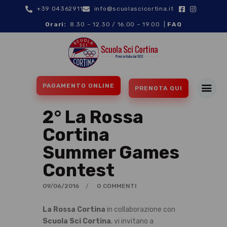
+39 04362911
info@scuolascicortina.it
Orari:
8.30 – 12.30 / 16.00 – 19.00 |
FAQ
SCI ALPINO
PAGAMENTO ONLINE
PRENOTA QUI
SNOWBOARD
2° La Rossa
MAESTRI
DISCIPLINE
Cortina
CONTATTI
Summer Games
EVENTI E NEWS
Contest
09/06/2016
0
COMMENTI
La Rossa Cortina
in collaborazione con
Scuola Sci Cortina
, vi invitano a