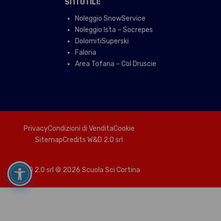
SITI UTILI:
Noleggio SnowService
Noleggio Ista – Socrepes
DolomitiSuperski
Faloria
Area Tofana – Col Druscie
Privacy
Condizioni di Vendita
Cookie
Sitemap
Credits W&D 2.0 srl
W&D 2.0 srl
© 2026 Scuola Sci Cortina