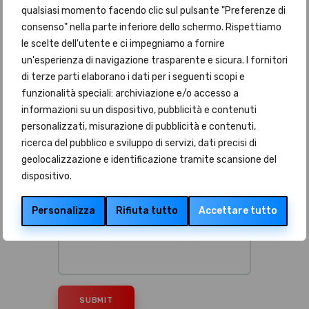
qualsiasi momento facendo clic sul pulsante "Preferenze di
consenso" nella parte inferiore dello schermo. Rispettiamo
le scelte dell'utente e ci impegniamo a fornire
un'esperienza di navigazione trasparente e sicura. I fornitori
di terze parti elaborano i dati per i seguenti scopi e
funzionalità speciali: archiviazione e/o accesso a
Do il mio consenso affinché un cookie
informazioni su un dispositivo, pubblicità e contenuti
salvi i miei dati (nome, email, sito web) per il
personalizzati, misurazione di pubblicità e contenuti,
prossimo commento.
ricerca del pubblico e sviluppo di servizi, dati precisi di
geolocalizzazione e identificazione tramite scansione del
dispositivo.
Personalizza
Rifiuta tutto
Accettare tutto